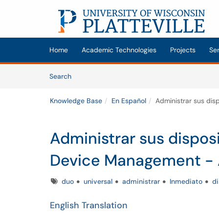
Skip to main content
(opens in a new tab)
Home
Academic Technologies
Projects
Se
Skip to Knowledge Base content
Articles
Search
Knowledge Base
En Español
Administrar sus dis
Administrar sus dispos
Device Management - A
Tags
duo
universal
administrar
Inmediato
di
English Translation