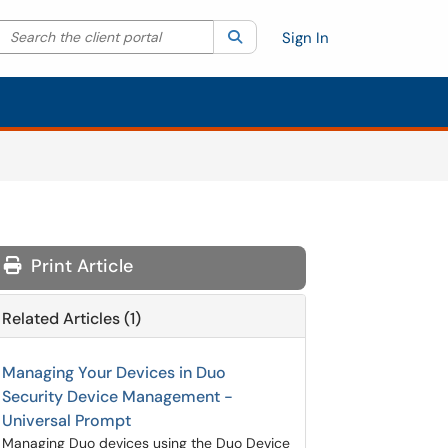
Search the client portal
lter your search by category. Current category:
Search
All
Sign In
Print Article
Related Articles (1)
Managing Your Devices in Duo
Security Device Management -
Universal Prompt
Managing Duo devices using the Duo Device